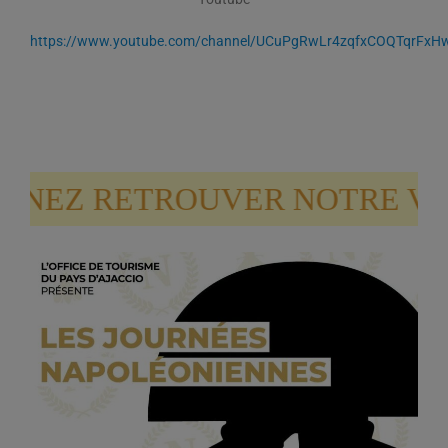
https://www.youtube.com/channel/UCuPgRwLr4zqfxCOQTqrFxH
NEZ RETROUVER NOTRE VILL