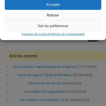
Accepter
EN SAVOIR PLUS
REFUSER
ACCEPTER
Refuser
Voir les préférences
Politique de cookies
Politique de confidentialité
OK
Articles récents
Les Journées Napoléoniennes d’Ajaccio
27/07/2026
Festival Cape et Épée à Richelieu
29/06/2026
Murmures de la cité
29/06/2026
La bataille d’Hougoumont
20/05/2026
Les Heures Historiques 2026
23/04/2026