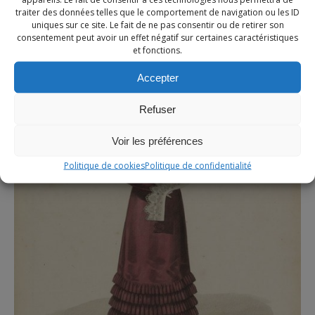
Notre site utilise des cookies à des fins de
traiter des données telles que le comportement de navigation ou les ID
personnalisation de contenu dans ses différents services.
uniques sur ce site. Le fait de ne pas consentir ou de retirer son
consentement peut avoir un effet négatif sur certaines caractéristiques
En utilisant ces derniers, vous acceptez l'utilisation des
et fonctions.
cookies.
Accepter
EN SAVOIR PLUS
REFUSER
ACCEPTER
Refuser
Voir les préférences
Politique de cookies
Politique de confidentialité