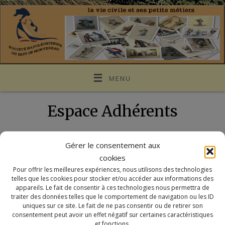
MENU
Espace Adhérents
You need to be logged in to view this content. Veuillez
Log In
.
Gérer le consentement aux
Not a Member?
Nous Rejoindre
cookies
Pour offrir les meilleures expériences, nous utilisons des technologies
telles que les cookies pour stocker et/ou accéder aux informations des
appareils. Le fait de consentir à ces technologies nous permettra de
Notre site utilise des cookies à des fins de
traiter des données telles que le comportement de navigation ou les ID
personnalisation de contenu dans ses différents services.
uniques sur ce site. Le fait de ne pas consentir ou de retirer son
Politique de confidentialité
consentement peut avoir un effet négatif sur certaines caractéristiques
En utilisant ces derniers, vous acceptez l'utilisation des
et fonctions.