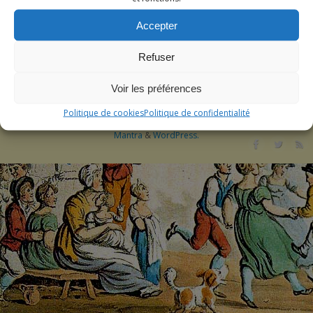
cookies.
Accepter
EN SAVOIR PLUS
REFUSER
ACCEPTER
Refuser
Espace Adhérents
Politique de cookies (UE)
Voir les préférences
Tous droits réservés Pascal Sabourault
Politique de cookies
Politique de confidentialité
Société Napoléonienne du Pays de Montereau
| Fièrement propulsé par
Mantra
&
WordPress.