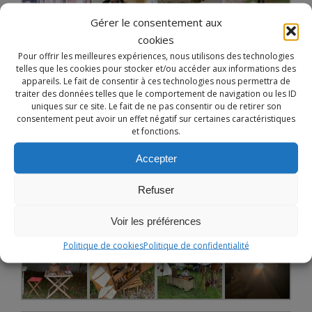
Gérer le consentement aux
cookies
Pour offrir les meilleures expériences, nous utilisons des technologies
telles que les cookies pour stocker et/ou accéder aux informations des
appareils. Le fait de consentir à ces technologies nous permettra de
Notre site utilise des cookies à des fins de
traiter des données telles que le comportement de navigation ou les ID
personnalisation de contenu dans ses différents services.
uniques sur ce site. Le fait de ne pas consentir ou de retirer son
consentement peut avoir un effet négatif sur certaines caractéristiques
En utilisant ces derniers, vous acceptez l'utilisation des
et fonctions.
cookies.
Accepter
EN SAVOIR PLUS
REFUSER
ACCEPTER
Refuser
Voir les préférences
Politique de cookies
Politique de confidentialité