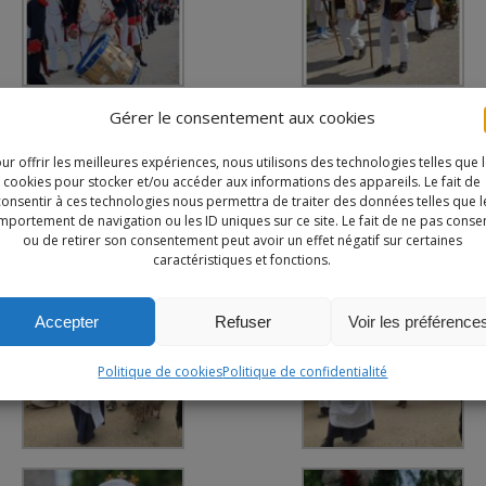
Gérer le consentement aux cookies
ur offrir les meilleures expériences, nous utilisons des technologies telles que 
cookies pour stocker et/ou accéder aux informations des appareils. Le fait de
Notre site utilise des cookies à des fins de personnalisation de
consentir à ces technologies nous permettra de traiter des données telles que l
ontenu dans ses différents services. En utilisant ces derniers, vo
portement de navigation ou les ID uniques sur ce site. Le fait de ne pas consen
ou de retirer son consentement peut avoir un effet négatif sur certaines
acceptez l'utilisation des cookies.
caractéristiques et fonctions.
EN SAVOIR PLUS
REFUSER
ACCEPTER
Accepter
Refuser
Voir les préférence
Politique de cookies
Politique de confidentialité