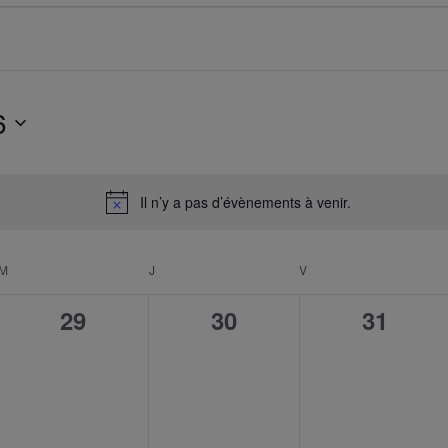
6
Sélectionnez
une
Il n’y a pas d’évènements à venir.
date.
Notice
M
J
V
0
0
0
29
30
31
ent,
évènement,
évènement,
évènem