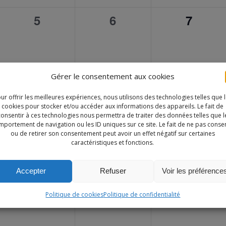
0
0
0
5
6
7
ent,
évènement,
évènement,
évènem
Gérer le consentement aux cookies
ur offrir les meilleures expériences, nous utilisons des technologies telles que 
0
0
0
12
13
14
cookies pour stocker et/ou accéder aux informations des appareils. Le fait de
Notre site utilise des cookies à des fins de personnalisation de
consentir à ces technologies nous permettra de traiter des données telles que l
ent,
évènement,
évènement,
évènem
ontenu dans ses différents services. En utilisant ces derniers, vo
portement de navigation ou les ID uniques sur ce site. Le fait de ne pas consen
ou de retirer son consentement peut avoir un effet négatif sur certaines
acceptez l'utilisation des cookies.
caractéristiques et fonctions.
EN SAVOIR PLUS
REFUSER
ACCEPTER
Accepter
Refuser
Voir les préférence
0
0
0
19
20
21
Politique de cookies
Politique de confidentialité
ent,
évènement,
évènement,
évènem