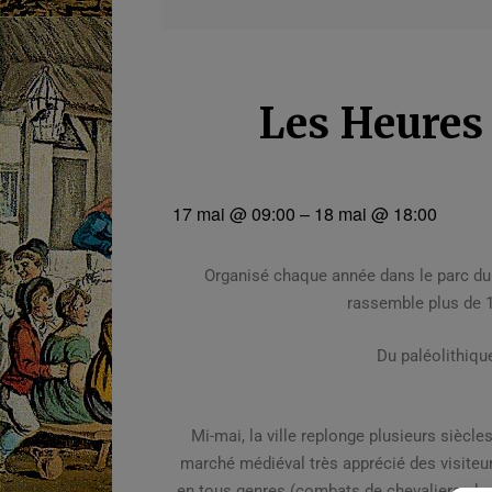
Les Heures 
17 mai
@
09:00
–
18 mai
@
18:00
Organisé chaque année dans le parc du 
rassemble plus de 12
Du paléolithiqu
Mi-mai, la ville replonge plusieurs siècl
marché médiéval très apprécié des visiteu
en tous genres (combats de chevaliers, duels