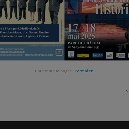
Pour marque-pages :
Permalien
.
V