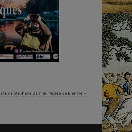
isite de Stéphane Bern au Musée de Brienne
»