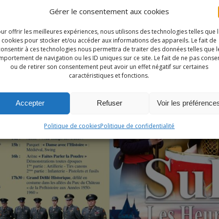
Gérer le consentement aux cookies
 Historiques de Sully, mêlant diverses époques, de l’Antiquité à nos
ur offrir les meilleures expériences, nous utilisons des technologies telles que 
cookies pour stocker et/ou accéder aux informations des appareils. Le fait de
Notre site utilise des cookies à des fins de personnalisation de
consentir à ces technologies nous permettra de traiter des données telles que l
ontenu dans ses différents services. En utilisant ces derniers, vo
portement de navigation ou les ID uniques sur ce site. Le fait de ne pas consen
ou de retirer son consentement peut avoir un effet négatif sur certaines
acceptez l'utilisation des cookies.
caractéristiques et fonctions.
EN SAVOIR PLUS
REFUSER
ACCEPTER
Accepter
Refuser
Voir les préférence
Politique de cookies
Politique de confidentialité