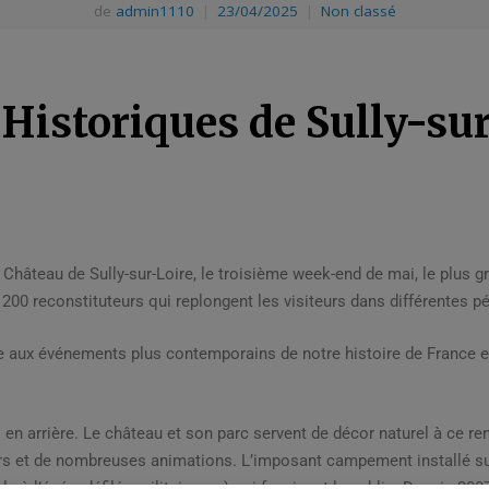
de
admin1110
|
23/04/2025
|
Non classé
Historiques de Sully-su
Château de Sully-sur-Loire, le troisième week-end de mai, le plus
00 reconstituteurs qui replongent les visiteurs dans différentes pé
e aux événements plus contemporains de notre histoire de France et
es en arrière. Le château et son parc servent de décor naturel à ce
rs et de nombreuses animations. L’imposant campement installé su
 à l’épée, défilés militaires, …) qui fascinent le public.
Depuis 2007